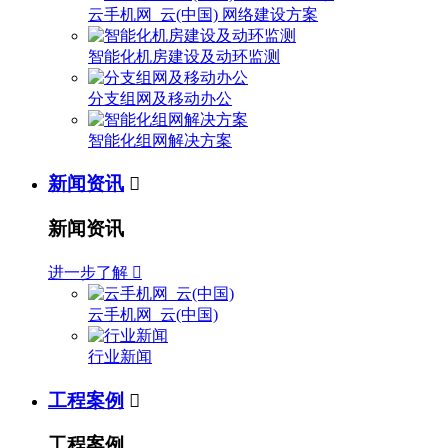
云手机网_云(中国) 网络建设方案
智能化机房建设及动环监测
分支组网及移动办公
智能化组网解决方案
新闻资讯

新闻资讯
进一步了解

云手机网_云(中国)
行业新闻
工程案例

工程案例