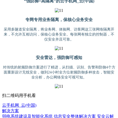
“强防御+高隔离”的云手机网_云(中国)
专网专用业务隔离，保核心业务安全
采用多隧道安全隔离，将业务网、体验网、访客网这三张网络隔离开
来，不允许互相访问，保核心业务安全。每张网有独立的控制器，不
仅安全并且可靠。
安全雷达，强防御可感知
对传统的射频防御方案进行了精进，从扫描、识别、告警和防御4个方
面重新设计无线安全，做到24小时全方位射频防御多种攻击，智能安
全分析，办公网络安全可视可知。
扫二维码用手机看
云手机网_云(中国)
解决方案
弱电系统建设及智能化系统
信息安全整体解决方案
安全云解