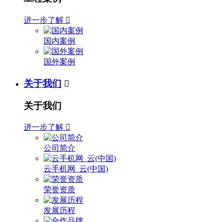
进一步了解

国内案例
国外案例
关于我们

关于我们
进一步了解

公司简介
云手机网_云(中国)
荣誉资质
发展历程